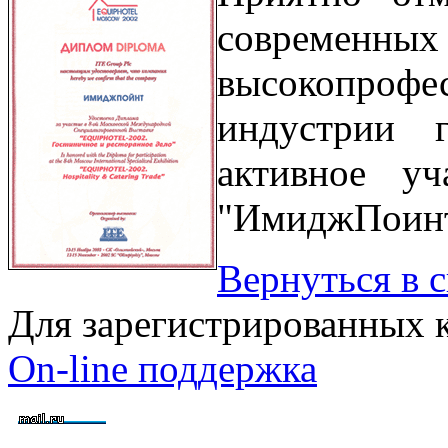
современны
высокопрофе
индустрии г
активное уч
"ИмиджПоинт
Вернуться в 
Для зарегистрированных 
On-line поддержка