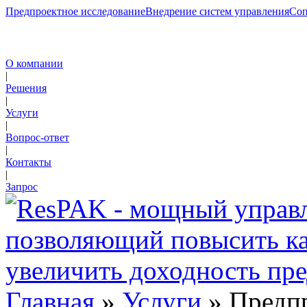
Предпроектное исследование
Внедрение систем управления
Соп
О компании
|
Решения
|
Услуги
|
Вопрос-ответ
|
Контакты
|
Запрос
Главная
»
Услуги
» Предпр